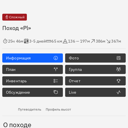
Сложный
Поход «Pl»
мя в пути
Оценка в днях
Дистанция
Абсолютная высота
Набор высоты
Сброс высоты
25ч 46м
3-5 дней
65 км
136 — 197м
386м
367м
Информация
Фото
План
Группа
Инвентарь
Отчет
Обсуждение
Live
Путеводитель
Профиль высот
О походе