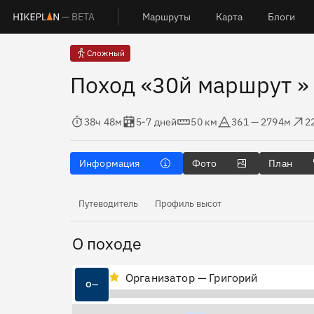
— BETA
Маршруты
Карта
Блоги
Сложный
Поход «30й маршрут »
Время в пути
Оценка в днях
Дистанция
Абсолютная высота
Набор выс
С
38ч 48м
5-7 дней
50 км
361 — 2794м
2
Информация
Фото
План
Путеводитель
Профиль высот
О походе
Организатор — Григорий
О—