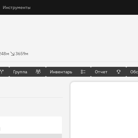
Инструменты
оты
брос высоты
248м
3659м
Группа
Инвентарь
Отчет
Об