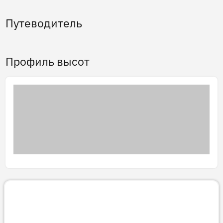
Путеводитель
Профиль высот
3D тур
Готовим 3D-тур…