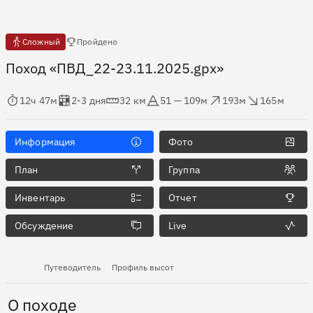
Есть отчёты
Сложный
Пройдено
Поход «ПВД_22-23.11.2025.gpx»
мя в пути
Оценка в днях
Дистанция
Абсолютная высота
Набор высоты
Сброс высоты
12ч 47м
2-3 дня
32 км
51 — 109м
193м
165м
Информация
Фото
План
Группа
Инвентарь
Отчет
Обсуждение
Live
Путеводитель
Профиль высот
О походе