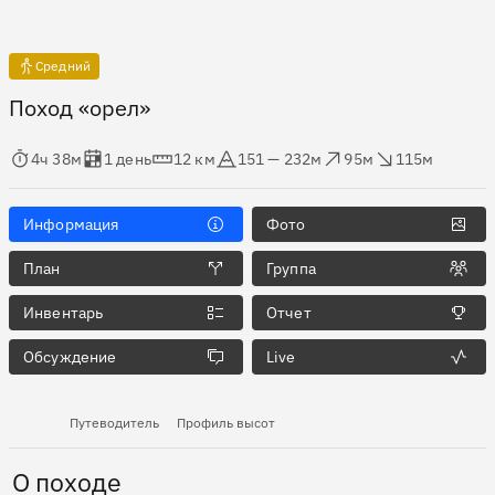
Средний
Поход «орел»
мя в пути
Оценка в днях
Дистанция
Абсолютная высота
Набор высоты
Сброс высоты
4ч 38м
1 день
12 км
151 — 232м
95м
115м
Информация
Фото
План
Группа
Инвентарь
Отчет
Обсуждение
Live
Путеводитель
Профиль высот
О походе