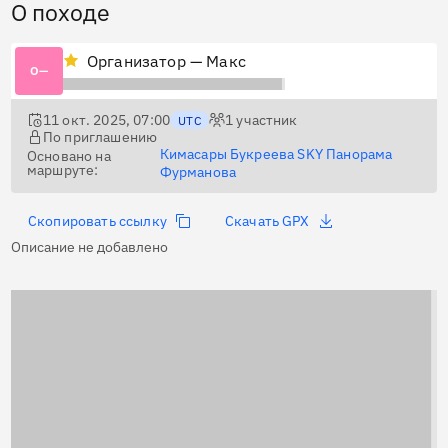
О походе
Организатор — Макс
О—
11 окт. 2025, 07:00
1
участник
UTC
По приглашению
Кимасары Букреева SKY Панорама
Основано на
маршруте:
Фурманова
Скопировать ссылку
Скачать GPX
Описание не добавлено