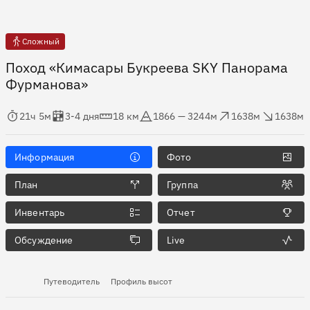
Сложный
Поход «Кимасары Букреева SKY Панорама
Фурманова»
мя в пути
Оценка в днях
Дистанция
Абсолютная высота
Набор высоты
Сброс высоты
21ч 5м
3-4 дня
18 км
1866 — 3244м
1638м
1638м
Информация
Фото
План
Группа
Инвентарь
Отчет
Обсуждение
Live
Путеводитель
Профиль высот