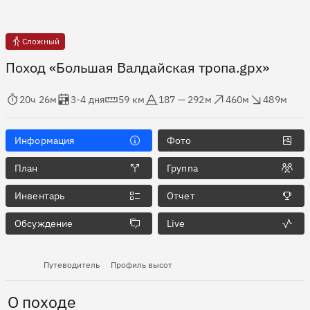
Сложный
Поход «Большая Валдайская тропа.gpx»
мя в пути
Оценка в днях
Дистанция
Абсолютная высота
Набор высоты
Сброс высоты
20ч 26м
3-4 дня
59 км
187 — 292м
460м
489м
Информация
Фото
План
Группа
Инвентарь
Отчет
Обсуждение
Live
Путеводитель
Профиль высот
О походе