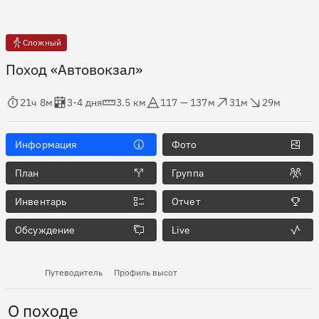
Сложный
Поход «Автовокзал»
мя в пути
Оценка в днях
Дистанция
Абсолютная высота
Набор высоты
Сброс высоты
21ч 8м
3-4 дня
3.5 км
117 — 137м
31м
29м
Информация
Фото
План
Группа
Инвентарь
Отчет
Обсуждение
Live
Путеводитель
Профиль высот
О походе