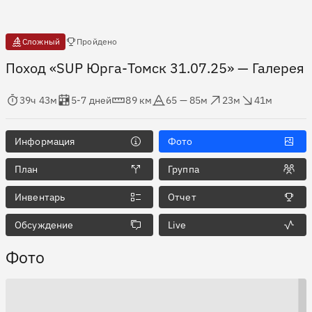
Есть отчёты
Сложный
Пройдено
Поход «SUP Юрга-Томск 31.07.25»
— Галерея
мя в пути
Оценка в днях
Дистанция
Абсолютная высота
Набор высоты
Сброс высоты
39ч 43м
5-7 дней
89 км
65 — 85м
23м
41м
Информация
Фото
План
Группа
Инвентарь
Отчет
Обсуждение
Live
Фото