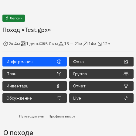
Лёгкий
Поход «Test.gpx»
мя в пути
Оценка в днях
Дистанция
Абсолютная высота
Набор высоты
Сброс высоты
2ч 4м
1 день
5.0 км
15 — 21м
14м
12м
Информация
Фото
План
Группа
Инвентарь
Отчет
Обсуждение
Live
Путеводитель
Профиль высот
О походе