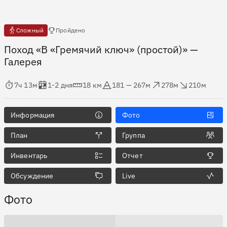
Есть отчёты
Сложный
Пройдено
Поход «В «Гремячий ключ» (простой)»
—
Галерея
мя в пути
Оценка в днях
Дистанция
Абсолютная высота
Набор высоты
Сброс высоты
7ч 13м
1-2 дня
18 км
181 — 267м
278м
210м
Информация
Фото
План
Группа
Инвентарь
Отчет
Обсуждение
Live
Фото