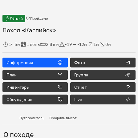
Есть отчёты
Лёгкий
Пройдено
Поход «Каспийск»
мя в пути
Оценка в днях
Дистанция
Абсолютная высота
Набор высоты
Сброс высоты
1ч 5м
1 день
2.8 км
-19 — -12м
1м
0м
Информация
Фото
План
Группа
Инвентарь
Отчет
Обсуждение
Live
Путеводитель
Профиль высот
О походе