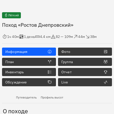
Лёгкий
Поход «Ростов Днепровский»
мя в пути
Оценка в днях
Дистанция
Абсолютная высота
Набор высоты
Сброс высоты
1ч 40м
1 день
4.4 км
82 — 109м
44м
38м
Информация
Фото
План
Группа
Инвентарь
Отчет
Обсуждение
Live
Путеводитель
Профиль высот
О походе