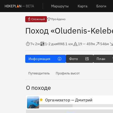
— BETA
Маршруты
Карта
Блоги
Есть отчёты
Сложный
Пройдено
Поход «Oludenis-Kelebe
Время в пути
Оценка в днях
Дистанция
Абсолютная высота
Набор высоты
Сброс 
7ч 2м
1-2 дня
8.1 км
19 — 459м
546м
Информация
Фото
План
Путеводитель
Профиль высот
О походе
Организатор — Дмитрий