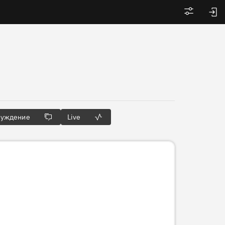
Войти
суждение
Live
Готовим 3D-тур…