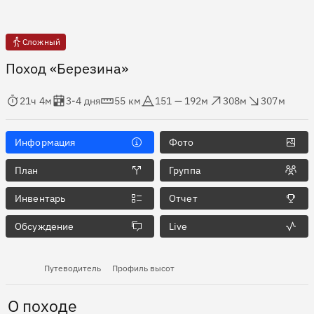
Сложный
Поход «Березина»
мя в пути
Оценка в днях
Дистанция
Абсолютная высота
Набор высоты
Сброс высоты
21ч 4м
3-4 дня
55 км
151 — 192м
308м
307м
Информация
Фото
План
Группа
Инвентарь
Отчет
Обсуждение
Live
Путеводитель
Профиль высот
О походе