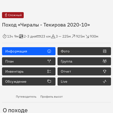
Сложный
Поход «Чиралы - Текирова 2020-10»
мя в пути
Оценка в днях
Дистанция
Абсолютная высота
Набор высоты
Сброс высоты
13ч 9м
2-3 дня
23 км
3 — 225м
925м
930м
Информация
Фото
План
Группа
Инвентарь
Отчет
Обсуждение
Live
Путеводитель
Профиль высот
О походе