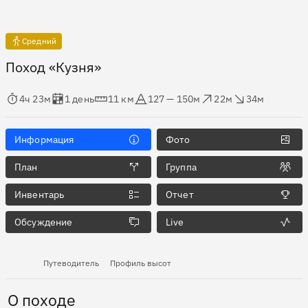
Средний
Поход «Кузня»
мя в пути
Оценка в днях
Дистанция
Абсолютная высота
Набор высоты
Сброс высоты
4ч 23м
1 день
11 км
127 — 150м
22м
34м
Информация
Фото
План
Группа
Инвентарь
Отчет
Обсуждение
Live
Путеводитель
Профиль высот
О походе