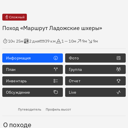
Сложный
Поход «Маршрут Ладожские шхеры»
мя в пути
Оценка в днях
Дистанция
Абсолютная высота
Набор высоты
Сброс высоты
10ч 25м
2 дня
39 км
1 — 10м
9м
9м
Информация
Фото
План
Группа
Инвентарь
Отчет
Обсуждение
Live
Путеводитель
Профиль высот
О походе