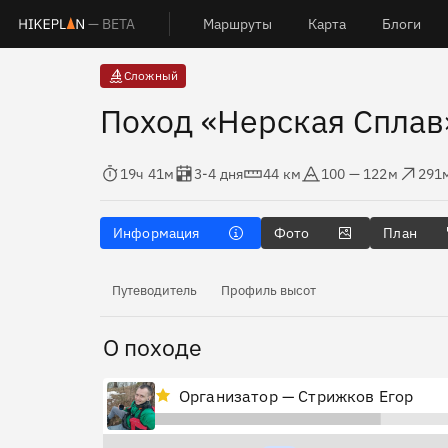
— BETA
Маршруты
Карта
Блоги
Сложный
Поход «Нерская Сплав
Время в пути
Оценка в днях
Дистанция
Абсолютная высота
Набор высот
Сбро
19ч 41м
3-4 дня
44 км
100 — 122м
291
Информация
Фото
План
Путеводитель
Профиль высот
О походе
Организатор — Стрижков Егор