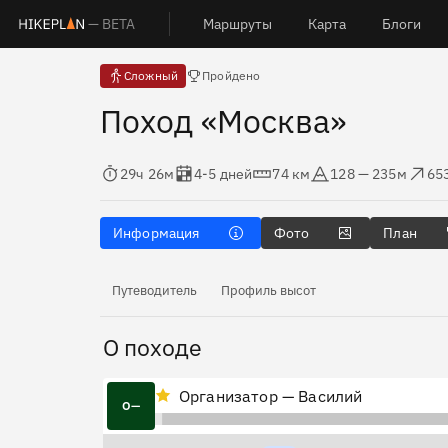
— BETA
Маршруты
Карта
Блоги
Есть отчёты
Сложный
Пройдено
Поход «Москва»
Время в пути
Оценка в днях
Дистанция
Абсолютная высота
Набор высо
Сбр
29ч 26м
4-5 дней
74 км
128 — 235м
65
Информация
Фото
План
Путеводитель
Профиль высот
О походе
Организатор — Василий
О—