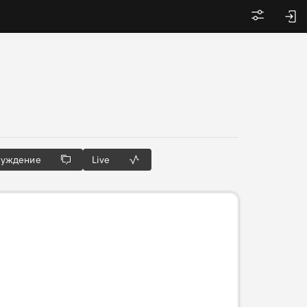
Войти
суждение
Live
Готовим 3D-тур…