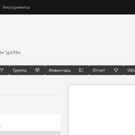
Инструменты
ты
ос высоты
3м
693м
Группа
Инвентарь
Отчет
Об
3D тур