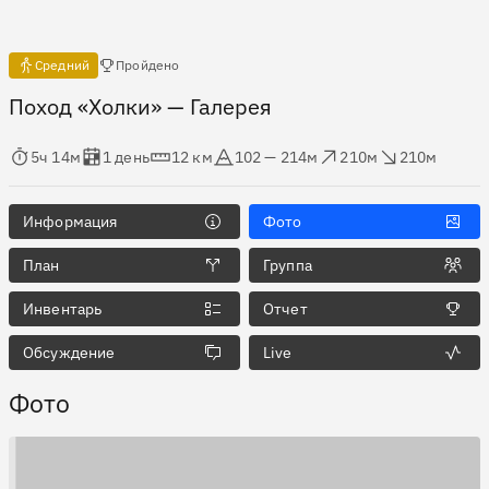
Есть отчёты
Средний
Пройдено
Поход «Холки»
— Галерея
мя в пути
Оценка в днях
Дистанция
Абсолютная высота
Набор высоты
Сброс высоты
5ч 14м
1 день
12 км
102 — 214м
210м
210м
Информация
Фото
План
Группа
Инвентарь
Отчет
Обсуждение
Live
Фото