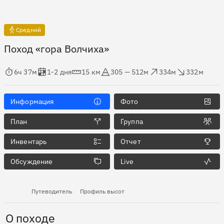
Средний
Поход «гора Волчиха»
мя в пути
Оценка в днях
Дистанция
Абсолютная высота
Набор высоты
Сброс высоты
6ч 37м
1-2 дня
15 км
305 — 512м
334м
332м
Информация
Фото
План
Группа
Инвентарь
Отчет
Обсуждение
Live
Путеводитель
Профиль высот
О походе