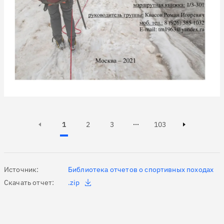
Active, Page
Active, Page
Page
Page
1
2
3
103
Page 2 of 103
Next page
Источник:
Библиотека отчетов о спортивных походах
Скачать отчет:
.zip