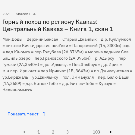
2021 — Квасов Р.И.
Горный поход по региону Кавказ:
Центральный Кавказ – Книга 1, скан 1
Мин.Воды = Верхний Баксан = Старый Джайлык = д.р. Куллумкол
= нижние Кичкидарские ноч?вки = Панорамный (1Б, 3300м) рад.
= лед.Юномсу = пер.Голубева (2А,3765м) = морена ледника Сев.
Башиль.озеро = пер.Грановского (2А,3950м) = р. Адырсу = пер
Гумачи (2А,3540м) = дол.Адылсу. = Пос.Эльбрус = д.р.Ирик =
м.н.пер. Ирикчат = пер.Ирикчат (1Б, 3643м) = пл.Джикаунгекез =
ур.Бирджаль = ур.Джилы-су = пол. Эммануэля = пер. Балк-Баши
(1А,3689) = д.р. Битюк-Тебе = д.р. Битюк-Тебе = Хурзук =
Невинномысск
Показать текст
Active, Page
Active, Page
Page
Page
1
2
3
103